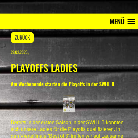
MENÜ
ZURÜCK
28.02.2025
,
PLAYOFFS LADIES
Am Wochenende starten die Playoffs in der SWHL B
Bereits in der ersten Saison in der SWHL B konnten
sich unsere Ladies für die Playoffs qualifizieren. In
den Viertelfinals (Best of 3) treffen wir auf Lausanne