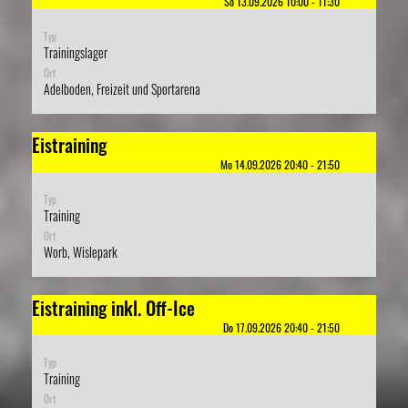
So 13.09.2026 10:00 - 11:30
Typ
Trainingslager
Ort
Adelboden, Freizeit und Sportarena
Eistraining
Mo 14.09.2026 20:40 - 21:50
Typ
Training
Ort
Worb, Wislepark
Eistraining inkl. Off-Ice
Do 17.09.2026 20:40 - 21:50
Typ
Training
Ort