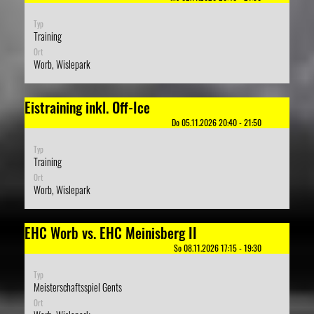
Typ
Training
Ort
Worb, Wislepark
Eistraining inkl. Off-Ice
Do 05.11.2026 20:40 - 21:50
Typ
Training
Ort
Worb, Wislepark
EHC Worb vs. EHC Meinisberg II
So 08.11.2026 17:15 - 19:30
Typ
Meisterschaftsspiel Gents
Ort