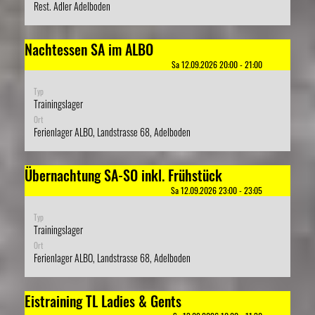
Rest. Adler Adelboden
Nachtessen SA im ALBO
Sa 12.09.2026 20:00 - 21:00
Typ
Trainingslager
Ort
Ferienlager ALBO, Landstrasse 68, Adelboden
Übernachtung SA-SO inkl. Frühstück
Sa 12.09.2026 23:00 - 23:05
Typ
Trainingslager
Ort
Ferienlager ALBO, Landstrasse 68, Adelboden
Eistraining TL Ladies & Gents