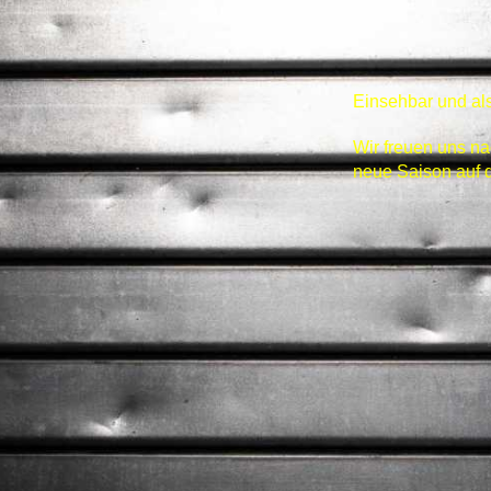
Einsehbar und al
Wir freuen uns n
neue Saison auf d