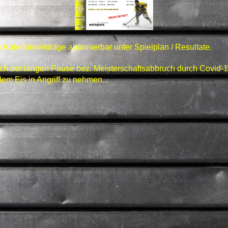
s Kalendereinträge abonnierbar unter
Spielplan / Resultate
.
ach der langen Pause bez. Meisterschaftsabbruch durch Covid-1
em Eis in Angriff zu nehmen...