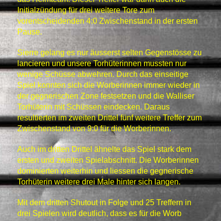
Initialzündung für drei weitere Tore zum
vorentscheidenden 4:0 Zwischenstand in der ersten
Pause.
Sierre gelang es nur äusserst selten Gegenstösse zu
lancieren und unsere Torhüterinnen mussten nur
wenige Schüsse abwehren. Durch das einseitige
Spiel konnten sich die Worberinnen immer wieder in
der gegnerischen Zone festsetzen und die Walliser
Torhüterin mit Schüssen eindecken. Daraus
resultierten im zweiten Drittel fünf weitere Treffer zum
Zwischenstand von 9:0 für die Worberinnen.
Auch im dritten Drittel ähnelte das Spiel stark dem
ersten und zweiten Spielabschnitt. Die Worberinnen
dominierten weiterhin und liessen die gegnerische
Torhüterin weitere drei Male hinter sich langen.
Mit dem dritten Shutout in Folge und 25 Treffern in
drei Spielen wird deutlich, dass es für die Worb