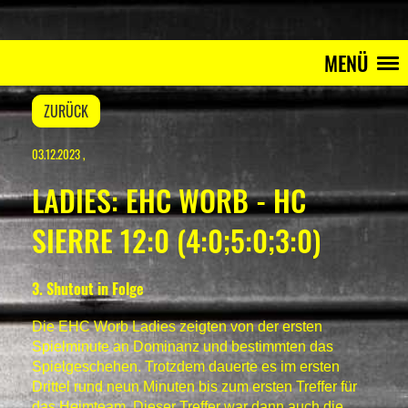
MENÜ
ZURÜCK
03.12.2023
,
LADIES: EHC WORB - HC
SIERRE 12:0 (4:0;5:0;3:0)
3. Shutout in Folge
Die EHC Worb Ladies zeigten von der ersten
Spielminute an Dominanz und bestimmten das
Spielgeschehen. Trotzdem dauerte es im ersten
Drittel rund neun Minuten bis zum ersten Treffer für
das Heimteam. Dieser Treffer war dann auch die