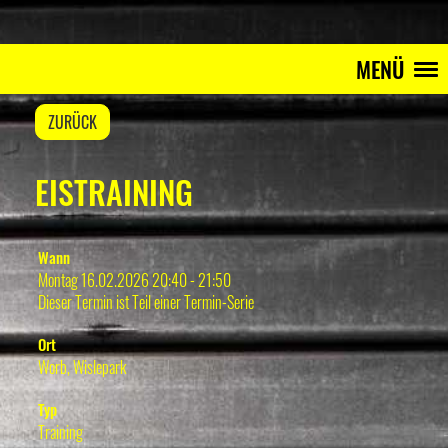
MENÜ
ZURÜCK
EISTRAINING
Wann
Montag 16.02.2026 20:40 - 21:50
Dieser Termin ist Teil einer
Termin-Serie
Ort
Worb, Wislepark
Typ
Training