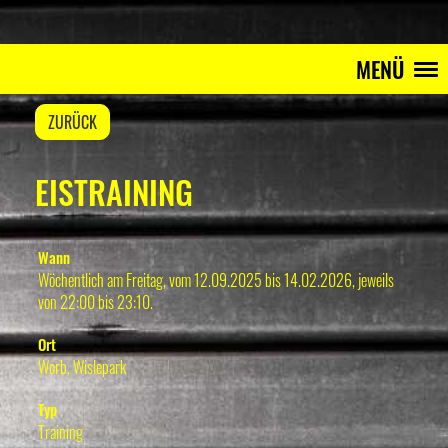
MENÜ
ZURÜCK
EISTRAINING
Wann
Wöchentlich am Freitag, vom 12.09.2025 bis 14.02.2026, jeweils
von 22:00 bis 23:10.
Ort
Worb, Wislepark
Typ
Training