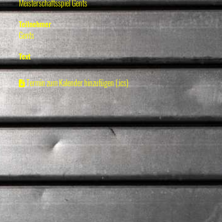
Meisterschaftsspiel Gents
Teilnehmer
Gents
Text
Termin zum Kalender hinzufügen (.ics)