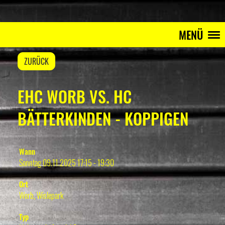
MENÜ
ZURÜCK
EHC WORB VS. HC
BÄTTERKINDEN - KOPPIGEN
Wann
Sonntag 09.11.2025 17:15 - 19:30
Ort
Worb, Wislepark
Typ