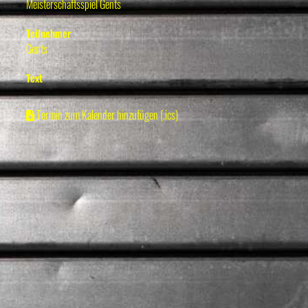
Meisterschaftsspiel Gents
Teilnehmer
Gents
Text
Termin zum Kalender hinzufügen (.ics)