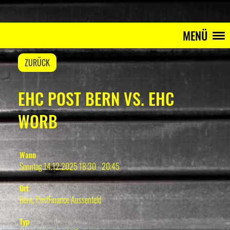
MENÜ
ZURÜCK
EHC POST BERN VS. EHC
WORB
Wann
Sonntag 14.12.2025 18:30 - 20:45
Ort
Bern, PostFinance Aussenfeld
Typ