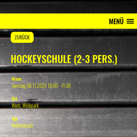
MENÜ
ZURÜCK
HOCKEYSCHULE (2-3 PERS.)
Wann
Samstag 08.11.2025 10:00 - 11:30
Ort
Worb, Wislepark
Typ
Helfereinsatz