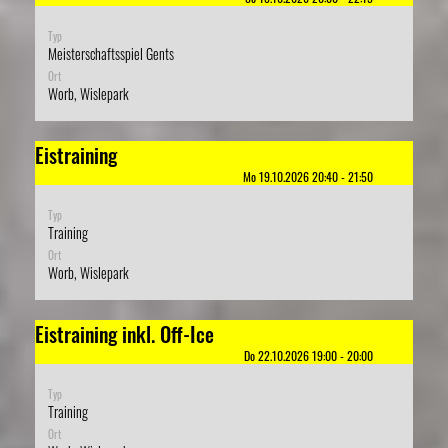
Typ
Meisterschaftsspiel Gents
Ort
Worb, Wislepark
Eistraining
Mo 19.10.2026 20:40 - 21:50
Typ
Training
Ort
Worb, Wislepark
Eistraining inkl. Off-Ice
Do 22.10.2026 19:00 - 20:00
Typ
Training
Ort