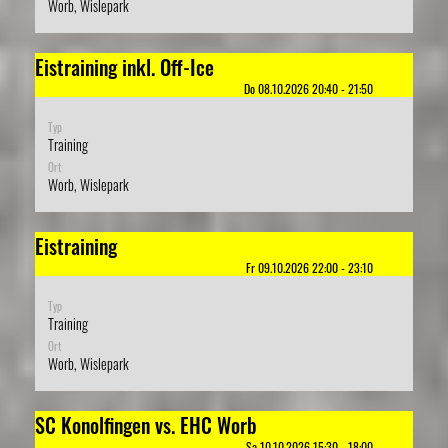
Worb, Wislepark
Eistraining inkl. Off-Ice
Do 08.10.2026 20:40 - 21:50
Typ
Training
Ort
Worb, Wislepark
Eistraining
Fr 09.10.2026 22:00 - 23:10
Typ
Training
Ort
Worb, Wislepark
SC Konolfingen vs. EHC Worb
Sa 10.10.2026 15:30 - 18:00