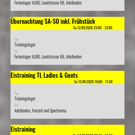
Ferienlager ALBO, Landstrasse 68, Adelboden
Übernachtung SA-SO inkl. Frühstück
Sa 12.09.2026 23:00 - 23:05
Typ
Trainingslager
Ort
Ferienlager ALBO, Landstrasse 68, Adelboden
Eistraining TL Ladies & Gents
So 13.09.2026 10:00 - 11:30
Typ
Trainingslager
Ort
Adelboden, Freizeit und Sportarena
Eistraining