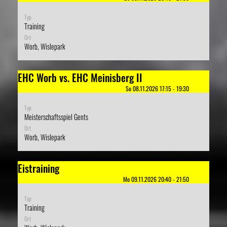
Typ
Training
Ort
Worb, Wislepark
EHC Worb vs. EHC Meinisberg II
So 08.11.2026 17:15 - 19:30
Typ
Meisterschaftsspiel Gents
Ort
Worb, Wislepark
Eistraining
Mo 09.11.2026 20:40 - 21:50
Typ
Training
Ort