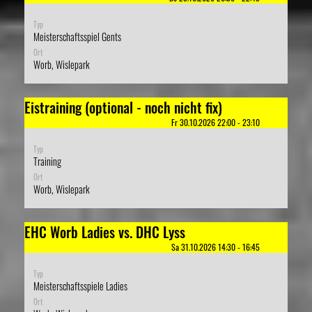
Typ
Meisterschaftsspiel Gents
Ort
Worb, Wislepark
Eistraining (optional - noch nicht fix)
Fr 30.10.2026 22:00 - 23:10
Typ
Training
Ort
Worb, Wislepark
EHC Worb Ladies vs. DHC Lyss
Sa 31.10.2026 14:30 - 16:45
Typ
Meisterschaftsspiele Ladies
Ort