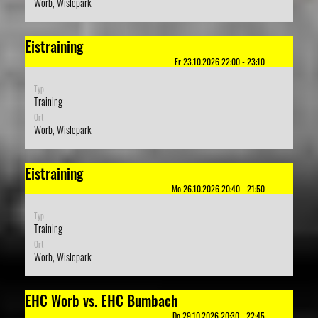
Worb, Wislepark
Eistraining
Fr 23.10.2026 22:00 - 23:10
Typ
Training
Ort
Worb, Wislepark
Eistraining
Mo 26.10.2026 20:40 - 21:50
Typ
Training
Ort
Worb, Wislepark
EHC Worb vs. EHC Bumbach
Do 29.10.2026 20:30 - 22:45