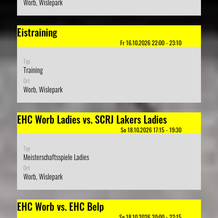
Worb, Wislepark
Eistraining
Fr 16.10.2026 22:00 - 23:10
Typ
Training
Ort
Worb, Wislepark
EHC Worb Ladies vs. SCRJ Lakers Ladies
So 18.10.2026 17:15 - 19:30
Typ
Meisterschaftsspiele Ladies
Ort
Worb, Wislepark
EHC Worb vs. EHC Belp
So 18.10.2026 20:00 - 22:15