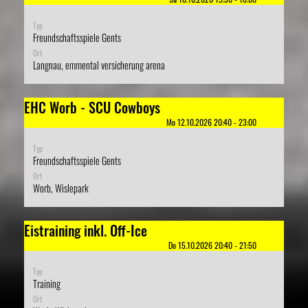
Typ
Freundschaftsspiele Gents
Ort
Langnau, emmental versicherung arena
EHC Worb - SCU Cowboys
Mo 12.10.2026 20:40 - 23:00
Typ
Freundschaftsspiele Gents
Ort
Worb, Wislepark
Eistraining inkl. Off-Ice
Do 15.10.2026 20:40 - 21:50
Typ
Training
Ort