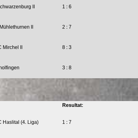
hwarzenburg II
1 : 6
ühlethurnen II
2 : 7
Mirchel II
8 : 3
olfingen
3 : 8
Resultat:
Haslital (4. Liga)
1 : 7