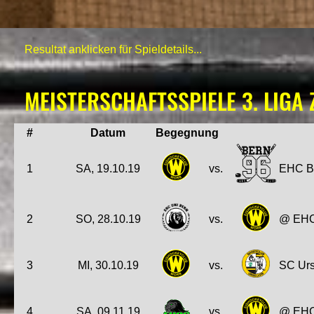
Resultat anklicken für Spieldetails...
MEISTERSCHAFTSSPIELE 3. LIGA 
#
Datum
Begegnung
1
SA, 19.10.19
vs.
EHC B
2
SO, 28.10.19
vs.
@ EHC
3
MI, 30.10.19
vs.
SC Urs
4
SA, 09.11.19
vs.
@ EHC 