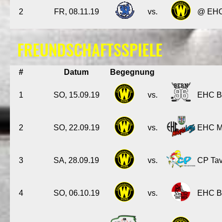
2
FR, 08.11.19
vs.
@ EHC 
FREUNDSCHAFTSSPIELE
#
Datum
Begegnung
1
SO, 15.09.19
vs.
EHC Ber
2
SO, 22.09.19
vs.
EHC Mei
3
SA, 28.09.19
vs.
CP Tav
4
SO, 06.10.19
vs.
EHC Be