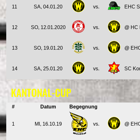
11
SA, 04.01.20
vs.
EHC Sc
12
SO, 12.01.2020
vs.
@ HC M
13
SO, 19.01.20
vs.
@ EHC 
14
SA, 25.01.20
vs.
SC Kon
KANTONAL-CUP
#
Datum
Begegnung
1
MI, 16.10.19
vs.
@ EHC 