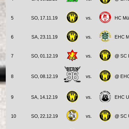
5
SO, 17.11.19
vs.
HC Müh
6
SA, 23.11.19
vs.
EHC Mi
7
SO, 01.12.19
vs.
@ SC K
8
SO, 08.12.19
vs.
@ EHC
9
SA, 14.12.19
vs.
EHC U
10
SO, 22.12.19
vs.
@ SC U