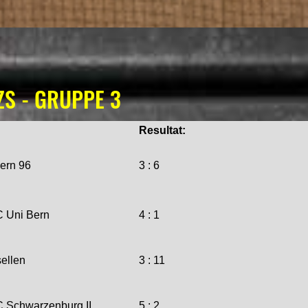
ZS - GRUPPE 3
Resultat:
ern 96
3 : 6
 Uni Bern
4 : 1
ellen
3 : 11
Schwarzenburg II
5 : 2