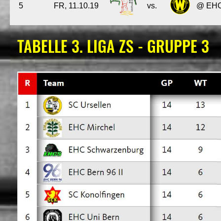
5
FR, 11.10.19
vs.
@ EHC 
TABELLE 3. LIGA ZS - GRUPPE 3