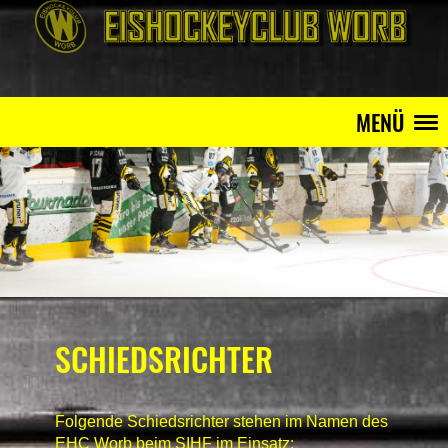
MENÜ
SCHIEDSRICHTER
Folgende Schiedsrichter stehen im Namen des
EHC Worb beim SIHF im Einsatz: