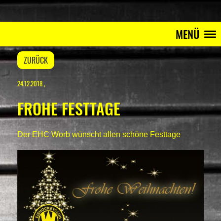
MENÜ
ZURÜCK
24.12.2018
,
FROHE FESTTAGE
Der EHC Worb wünscht allen schöne Festtage