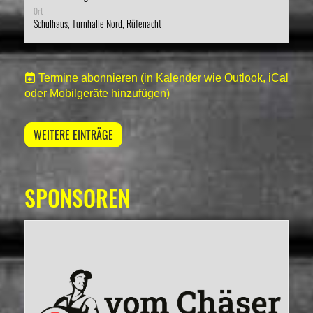
Ort
Schulhaus, Turnhalle Nord, Rüfenacht
Termine abonnieren
(in Kalender wie Outlook, iCal
oder Mobilgeräte hinzufügen)
WEITERE EINTRÄGE
SPONSOREN