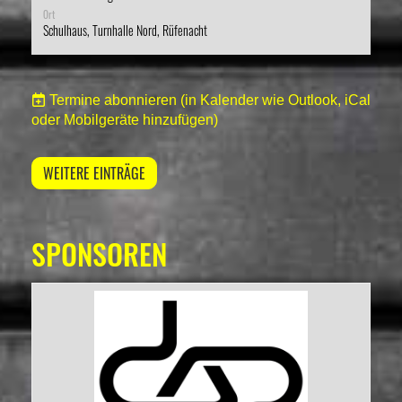
Ort
Schulhaus, Turnhalle Nord, Rüfenacht
Termine abonnieren
(in Kalender wie Outlook, iCal
oder Mobilgeräte hinzufügen)
WEITERE EINTRÄGE
SPONSOREN